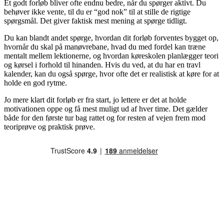
Et godt forløb bliver ofte endnu bedre, når du spørger aktivt. Du
behøver ikke vente, til du er “god nok” til at stille de rigtige
spørgsmål. Det giver faktisk mest mening at spørge tidligt.
Du kan blandt andet spørge, hvordan dit forløb forventes bygget op,
hvornår du skal på manøvrebane, hvad du med fordel kan træne
mentalt mellem lektionerne, og hvordan køreskolen planlægger teori
og kørsel i forhold til hinanden. Hvis du ved, at du har en travl
kalender, kan du også spørge, hvor ofte det er realistisk at køre for at
holde en god rytme.
Jo mere klart dit forløb er fra start, jo lettere er det at holde
motivationen oppe og få mest muligt ud af hver time. Det gælder
både for den første tur bag rattet og for resten af vejen frem mod
teoriprøve og praktisk prøve.