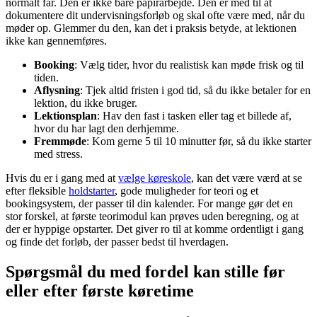
normalt får. Den er ikke bare papirarbejde. Den er med til at
dokumentere dit undervisningsforløb og skal ofte være med, når du
møder op. Glemmer du den, kan det i praksis betyde, at lektionen
ikke kan gennemføres.
Booking
: Vælg tider, hvor du realistisk kan møde frisk og til
tiden.
Aflysning
: Tjek altid fristen i god tid, så du ikke betaler for en
lektion, du ikke bruger.
Lektionsplan
: Hav den fast i tasken eller tag et billede af,
hvor du har lagt den derhjemme.
Fremmøde
: Kom gerne 5 til 10 minutter før, så du ikke starter
med stress.
Hvis du er i gang med at
vælge køreskole
, kan det være værd at se
efter fleksible
holdstarter
, gode muligheder for teori og et
bookingsystem, der passer til din kalender. For mange gør det en
stor forskel, at første teorimodul kan prøves uden beregning, og at
der er hyppige opstarter. Det giver ro til at komme ordentligt i gang
og finde det forløb, der passer bedst til hverdagen.
Spørgsmål du med fordel kan stille før
eller efter første køretime