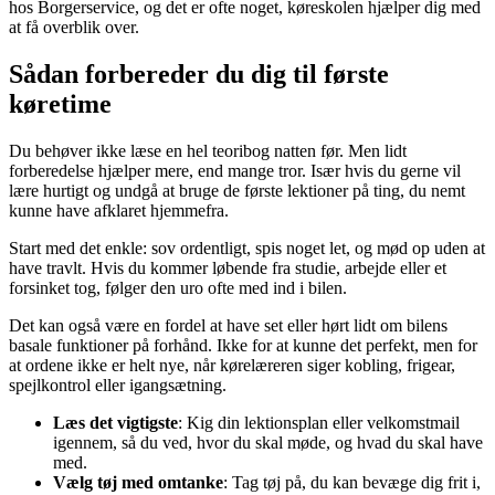
hos Borgerservice, og det er ofte noget, køreskolen hjælper dig med
at få overblik over.
Sådan forbereder du dig til første
køretime
Du behøver ikke læse en hel teoribog natten før. Men lidt
forberedelse hjælper mere, end mange tror. Især hvis du gerne vil
lære hurtigt og undgå at bruge de første lektioner på ting, du nemt
kunne have afklaret hjemmefra.
Start med det enkle: sov ordentligt, spis noget let, og mød op uden at
have travlt. Hvis du kommer løbende fra studie, arbejde eller et
forsinket tog, følger den uro ofte med ind i bilen.
Det kan også være en fordel at have set eller hørt lidt om bilens
basale funktioner på forhånd. Ikke for at kunne det perfekt, men for
at ordene ikke er helt nye, når kørelæreren siger kobling, frigear,
spejlkontrol eller igangsætning.
Læs det vigtigste
: Kig din lektionsplan eller velkomstmail
igennem, så du ved, hvor du skal møde, og hvad du skal have
med.
Vælg tøj med omtanke
: Tag tøj på, du kan bevæge dig frit i,