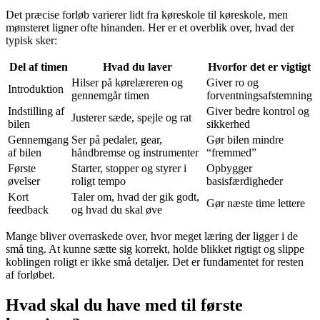
Det præcise forløb varierer lidt fra køreskole til køreskole, men
mønsteret ligner ofte hinanden. Her er et overblik over, hvad der
typisk sker:
Del af timen
Hvad du laver
Hvorfor det er vigtigt
Hilser på kørelæreren og
Giver ro og
Introduktion
gennemgår timen
forventningsafstemning
Indstilling af
Giver bedre kontrol og
Justerer sæde, spejle og rat
bilen
sikkerhed
Gennemgang
Ser på pedaler, gear,
Gør bilen mindre
af bilen
håndbremse og instrumenter
“fremmed”
Første
Starter, stopper og styrer i
Opbygger
øvelser
roligt tempo
basisfærdigheder
Kort
Taler om, hvad der gik godt,
Gør næste time lettere
feedback
og hvad du skal øve
Mange bliver overraskede over, hvor meget læring der ligger i de
små ting. At kunne sætte sig korrekt, holde blikket rigtigt og slippe
koblingen roligt er ikke små detaljer. Det er fundamentet for resten
af forløbet.
Hvad skal du have med til første