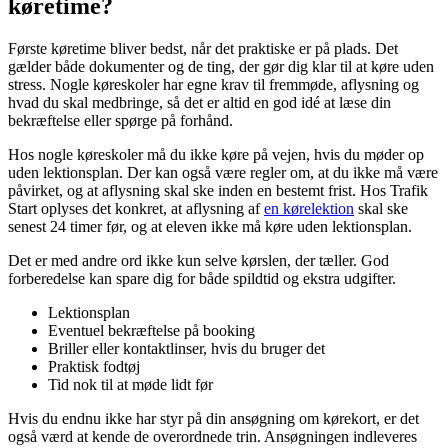
køretime?
Første køretime bliver bedst, når det praktiske er på plads. Det
gælder både dokumenter og de ting, der gør dig klar til at køre uden
stress. Nogle køreskoler har egne krav til fremmøde, aflysning og
hvad du skal medbringe, så det er altid en god idé at læse din
bekræftelse eller spørge på forhånd.
Hos nogle køreskoler må du ikke køre på vejen, hvis du møder op
uden lektionsplan. Der kan også være regler om, at du ikke må være
påvirket, og at aflysning skal ske inden en bestemt frist. Hos Trafik
Start oplyses det konkret, at aflysning af
en kørelektion
skal ske
senest 24 timer før, og at eleven ikke må køre uden lektionsplan.
Det er med andre ord ikke kun selve kørslen, der tæller. God
forberedelse kan spare dig for både spildtid og ekstra udgifter.
Lektionsplan
Eventuel bekræftelse på booking
Briller eller kontaktlinser, hvis du bruger det
Praktisk fodtøj
Tid nok til at møde lidt før
Hvis du endnu ikke har styr på din ansøgning om kørekort, er det
også værd at kende de overordnede trin. Ansøgningen indleveres