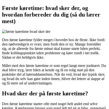
Første køretime: hvad sker der, og
hvordan forbereder du dig (så du lærer
mest)
Den første køretime fylder meget i hovedet hos de fleste. Ikke fordi
den nødvendigvis er svær, men fordi den er ny. Mange forestiller
sig, at de allerede fra første minut skal kunne starte bilen perfekt,
finde koblingspunktet uden problemer og køre rundt i tæt trafik.
Sådan er det heldigvis ikke.
Målet med den første køretime er som regel langt mere jordnært: Du
skal blive tryg, lære bilen at kende og få en rolig start på den
praktiske del af køreuddannelsen. Når du ved, hvad der typisk sker,
og hvad du selv kan gøre inden timen, bliver det lettere at slappe af
og få mere ud af undervisningen.
Hvad sker der på første køretime?
Den første køretime starter ofte med noget helt andet end selve
kørslen. Kørelæreren bruger som regel lidt tid på at hilse, gennemgå