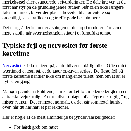
mørkekørsel eller avancerede vejvurderinger. De dele kræver, at du
først har styr på de grundlæggende rutiner. Når bilen ikke længere
føles fremmed, bliver der plads i hovedet til at orientere sig
ordentligt, læse trafikken og træffe gode beslutninger.
Det er også derfor, undervisningen er delt op i moduler. Du lærer
mere stabilt, når sværhedsgraden stiger i et fornuftigt tempo.
Typiske fejl og nervøsitet før første
køretime
Nervøsitet
er ikke et tegn på, at du bliver en dårlig bilist. Ofte er det
tværtimod et tegn på, at du tager opgaven seriøst. De fleste fejl på
første køretime handler ikke om manglende talent, men om at alt er
nyt på én gang.
Mange spænder i skuldrene, stirrer for tæt foran bilen eller glemmer
at trække vejret roligt. Andre bliver optaget af at “gøre det rigtigt” og
mister rytmen. Det er meget normalt, og det går som regel hurtigt
over, når du har haft et par lektioner.
Her er nogle af de mest almindelige begyndervanskeligheder:
For hårdt greb om rattet