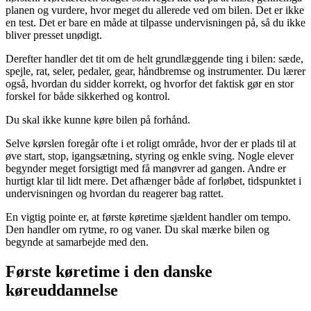
planen og vurdere, hvor meget du allerede ved om bilen. Det er ikke
en test. Det er bare en måde at tilpasse undervisningen på, så du ikke
bliver presset unødigt.
Derefter handler det tit om de helt grundlæggende ting i bilen: sæde,
spejle, rat, seler, pedaler, gear, håndbremse og instrumenter. Du lærer
også, hvordan du sidder korrekt, og hvorfor det faktisk gør en stor
forskel for både sikkerhed og kontrol.
Du skal ikke kunne køre bilen på forhånd.
Selve kørslen foregår ofte i et roligt område, hvor der er plads til at
øve start, stop, igangsætning, styring og enkle sving. Nogle elever
begynder meget forsigtigt med få manøvrer ad gangen. Andre er
hurtigt klar til lidt mere. Det afhænger både af forløbet, tidspunktet i
undervisningen og hvordan du reagerer bag rattet.
En vigtig pointe er, at første køretime sjældent handler om tempo.
Den handler om rytme, ro og vaner. Du skal mærke bilen og
begynde at samarbejde med den.
Første køretime i den danske
køreuddannelse