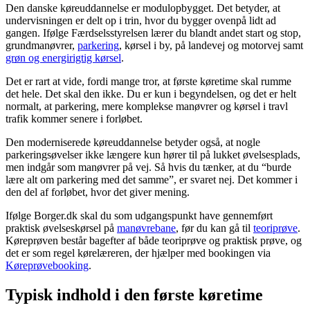
Den danske køreuddannelse er modulopbygget. Det betyder, at
undervisningen er delt op i trin, hvor du bygger ovenpå lidt ad
gangen. Ifølge Færdselsstyrelsen lærer du blandt andet start og stop,
grundmanøvrer,
parkering
, kørsel i by, på landevej og motorvej samt
grøn og energirigtig kørsel
.
Det er rart at vide, fordi mange tror, at første køretime skal rumme
det hele. Det skal den ikke. Du er kun i begyndelsen, og det er helt
normalt, at parkering, mere komplekse manøvrer og kørsel i travl
trafik kommer senere i forløbet.
Den moderniserede køreuddannelse betyder også, at nogle
parkeringsøvelser ikke længere kun hører til på lukket øvelsesplads,
men indgår som manøvrer på vej. Så hvis du tænker, at du “burde
lære alt om parkering med det samme”, er svaret nej. Det kommer i
den del af forløbet, hvor det giver mening.
Ifølge Borger.dk skal du som udgangspunkt have gennemført
praktisk øvelseskørsel på
manøvrebane
, før du kan gå til
teoriprøve
.
Køreprøven består bagefter af både teoriprøve og praktisk prøve, og
det er som regel kørelæreren, der hjælper med bookingen via
Køreprøvebooking
.
Typisk indhold i den første køretime