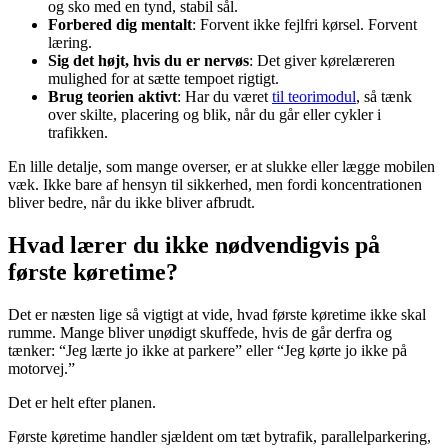
og sko med en tynd, stabil sål.
Forbered dig mentalt
: Forvent ikke fejlfri kørsel. Forvent
læring.
Sig det højt, hvis du er nervøs
: Det giver kørelæreren
mulighed for at sætte tempoet rigtigt.
Brug teorien aktivt
: Har du været
til teorimodul
, så tænk
over skilte, placering og blik, når du går eller cykler i
trafikken.
En lille detalje, som mange overser, er at slukke eller lægge mobilen
væk. Ikke bare af hensyn til sikkerhed, men fordi koncentrationen
bliver bedre, når du ikke bliver afbrudt.
Hvad lærer du ikke nødvendigvis på
første køretime?
Det er næsten lige så vigtigt at vide, hvad første køretime ikke skal
rumme. Mange bliver unødigt skuffede, hvis de går derfra og
tænker: “Jeg lærte jo ikke at parkere” eller “Jeg kørte jo ikke på
motorvej.”
Det er helt efter planen.
Første køretime handler sjældent om tæt bytrafik, parallelparkering,