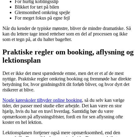
For hurtig koblingsslip
Blikket for tæt på bilen
Glemsomhed omkring spejle
For meget fokus på egne fejl
Når du kender de typiske mønstre, bliver de mindre dramatiske. Så
kan du lettere tage imod rettelser som en del af processen og ikke
som et tegn på, at du halter bagefter.
Praktiske regler om booking, aflysning og
lektionsplan
Det er ikke det mest spændende emne, men det er et af de mest
nyttige. Praktiske regler omkring booking og fremmøde har direkte
betydning for, hvor gnidningsfrit dit forløb bliver, og hvor dyrt det
risikerer at blive.
Nogle køreskoler tilbyder online booking
, så du selv kan vælge
tider, der passer med studie eller arbejde. Det kan være en stor
hjælp, hvis du har en travl hverdag. Samtidig bør du være
opmærksom på aflysningsfrister, fordi en for sen aflysning ofte
koster en hel lektion.
Lektionsplanen fortjener også mere opmærksomhed, end den