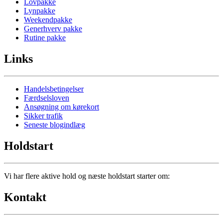
Lovpakke
Lynpakke
Weekendpakke
Generhverv pakke
Rutine pakke
Links
Handelsbetingelser
Færdselsloven
Ansøgning om kørekort
Sikker trafik
Seneste blogindlæg
Holdstart
Vi har flere aktive hold og næste holdstart starter om:
Kontakt