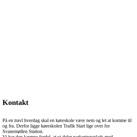
Kontakt
På en travl hverdag skal en køreskole være nem og let at komme til
og fra. Derfor ligge køreskolen Trafik Start lige over for
Svanemøllen Station.
Vi har den kæmpe fordel, at vi deler parkeringsplads med